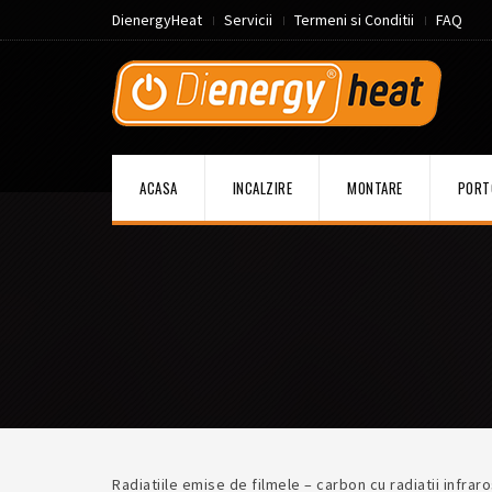
DienergyHeat
Servicii
Termeni si Conditii
FAQ
ACASA
INCALZIRE
MONTARE
PORT
Radiatiile emise de filmele – carbon cu radiatii infrar