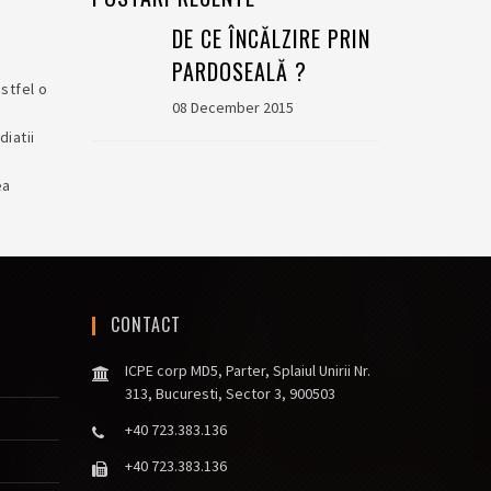
DE CE ÎNCĂLZIRE PRIN
PARDOSEALĂ ?
stfel o
08 December 2015
iatii
ea
CONTACT
ICPE corp MD5, Parter, Splaiul Unirii Nr.
313, Bucuresti, Sector 3, 900503
+40 723.383.136
+40 723.383.136