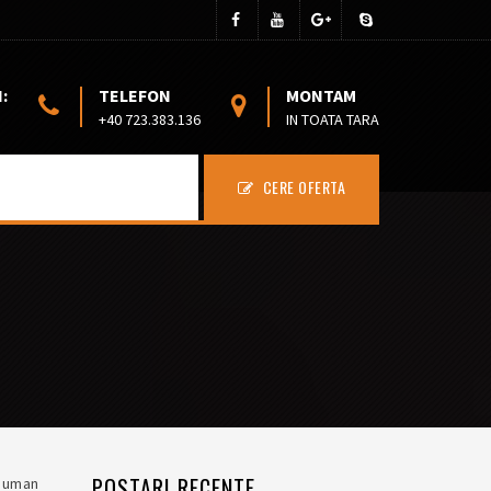
:
TELEFON
MONTAM
+40 723.383.136
IN TOATA TARA
CERE OFERTA
POSTARI RECENTE
l uman