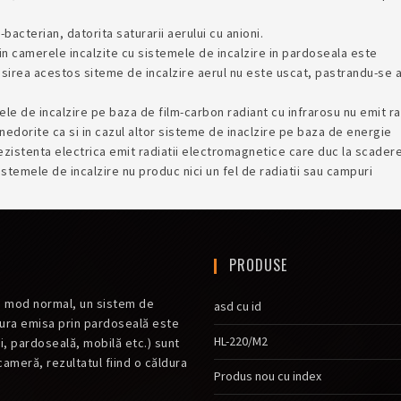
-bacterian, datorita saturarii aerului cu anioni.
 din camerele incalzite cu sistemele de incalzire in pardoseala este
osirea acestos siteme de incalzire aerul nu este uscat, pastrandu-se a
le de incalzire pe baza de film-carbon radiant cu infrarosu nu emit rad
dorite ca si in cazul altor sisteme de inaclzire pe baza de energie
rezistenta electrica emit radiatii electromagnetice care duc la scader
istemele de incalzire nu produc nici un fel de radiatii sau campuri
PRODUSE
în mod normal, un sistem de
asd cu id
dura emisa prin pardoseală este
HL-220/M2
i, pardoseală, mobilă etc.) sunt
cameră, rezultatul fiind o căldura
Produs nou cu index