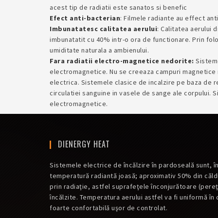
acest tip de radiatii este sanatos si benefic
Efect anti-bacterian
: Filmele radiante au effect anti
Imbunatatesc calitatea aerului
: Calitatea aerului
imbunatatit cu 40% intr-o ora de functionare. Prin fol
umiditate naturala a ambienului.
Fara radiatii electro-magnetice nedorite:
Sisteme
electromagnetice. Nu se creeaza campuri magnetice ne
electrica. Sistemele clasice de incalzire pe baza de 
circulatiei sanguine in vasele de sange ale corpului. S
electromagnetice.
DIENERGY HEAT
Sistemele electrice de încălzire în pardoseală sunt, 
temperatură radiantă joasă; aproximativ 50% din căl
prin radiaţie, astfel suprafeţele înconjurătoare (pereţ
încălzite. Temperatura aerului astfel va fi uniformă în 
foarte confortabilă uşor de controlat.