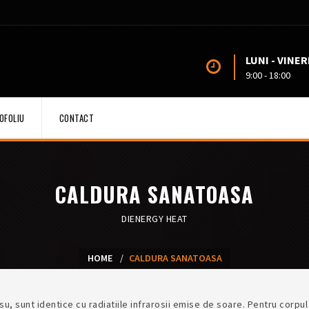
LUNI - VINERI
9:00 - 18:00
OFOLIU
CONTACT
CALDURA SANATOASA
DIENERGY HEAT
HOME
CALDURA SANATOASA
osu, sunt identice cu radiatiile infrarosii emise de soare. Pentru corpu